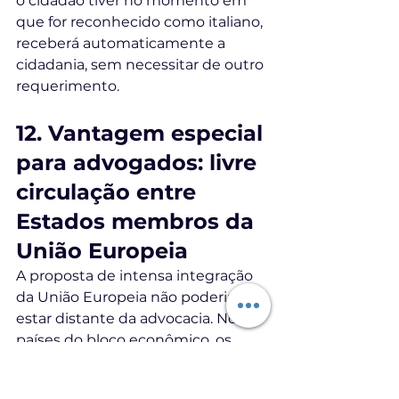
o cidadão tiver no momento em 
que for reconhecido como italiano, 
receberá automaticamente a 
cidadania, sem necessitar de outro 
requerimento.
12. Vantagem especial 
para advogados: livre 
circulação entre 
Estados membros da 
União Europeia
A proposta de intensa integração 
da União Europeia não poderia 
estar distante da advocacia. Nos 
países do bloco econômico, os 
advogados ali habilitados podem 
exercer sua profissão nos demais 