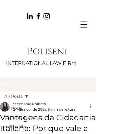
INTERNATIONAL LAW FIRM
Post
All Posts
Stéphanie Poliseni
All Posts
24 de nov. de 2022
8 min de leitura
Vantagens da Cidadania
Cidadania Italiana
Italiana: Por que vale a
Imigração